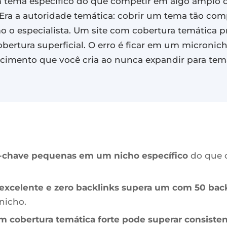
tema específico do que competir em algo amplo d
. Era a autoridade temática: cobrir um tema tão c
 o especialista. Um site com cobertura temática p
bertura superficial. O erro é ficar em um microni
rescimento que você cria ao nunca expandir para te
as-chave pequenas em um nicho específico
do que 
excelente e zero backlinks supera um com 50 back
nicho.
m cobertura temática forte pode superar consist