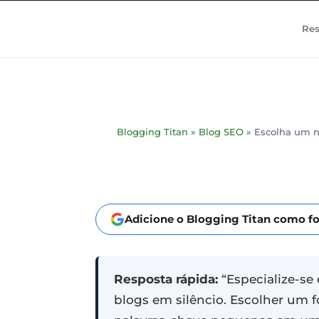
Res
Blogging Titan
»
Blog SEO
»
Escolha um ni
Adicione o Blogging Titan como fo
Resposta rápida:
“Especialize-se
blogs em silêncio. Escolher um f