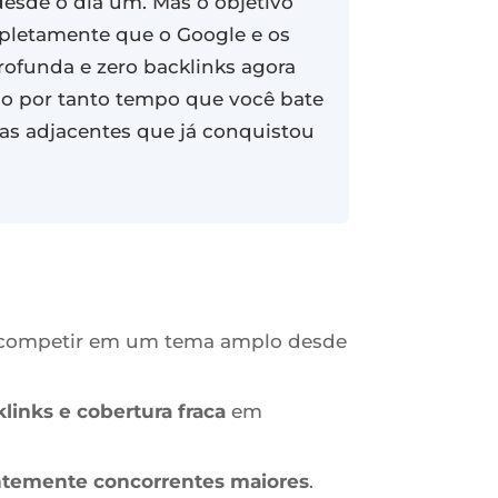
esde o dia um. Mas o objetivo
ompletamente que o Google e os
rofunda e zero backlinks agora
cho por tanto tempo que você bate
mas adjacentes que já conquistou
competir em um tema amplo desde
links e cobertura fraca
em
entemente concorrentes maiores
.