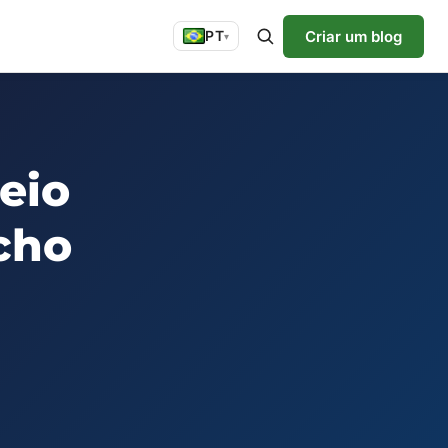
Criar um blog
PT
▾
eio
icho