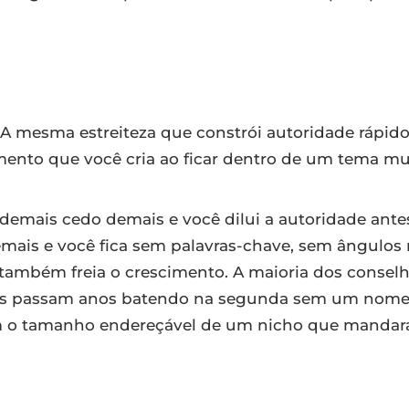
. A mesma estreiteza que constrói autoridade rápid
cimento que você cria ao ficar dentro de um tema mu
emais cedo demais e você dilui a autoridade antes 
emais e você fica sem palavras-chave, sem ângulo
 também freia o crescimento. A maioria dos conselh
ros passam anos batendo na segunda sem um nome 
am o tamanho endereçável de um nicho que manda