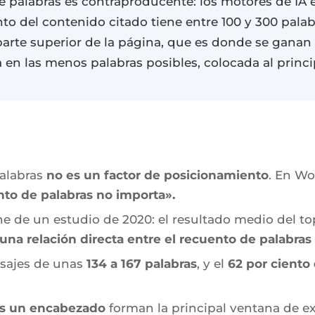
e palabras es contraproducente: los motores de IA 
ento del contenido citado tiene entre 100 y 300 palab
parte superior de la página, que es donde se ganan 
a en las menos palabras posibles, colocada al princi
palabras
no es un factor de posicionamiento
. En W
nto de palabras no importa».
ene de un estudio de 2020: el resultado medio del to
una relación directa entre el recuento de palabras
asajes de unas
134 a 167 palabras
, y el
62 por ciento
ras un encabezado
forman la principal ventana de ex