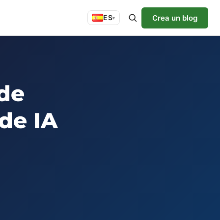
Crea un blog
ES
▾
 de
 de IA