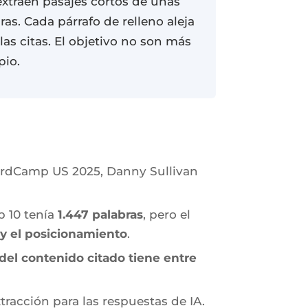
extraen pasajes cortos de unas
ras. Cada párrafo de relleno aleja
las citas. El objetivo no son más
pio.
ordCamp US 2025, Danny Sullivan
p 10 tenía
1.447 palabras
, pero el
 y el posicionamiento
.
 del contenido citado tiene entre
tracción para las respuestas de IA.